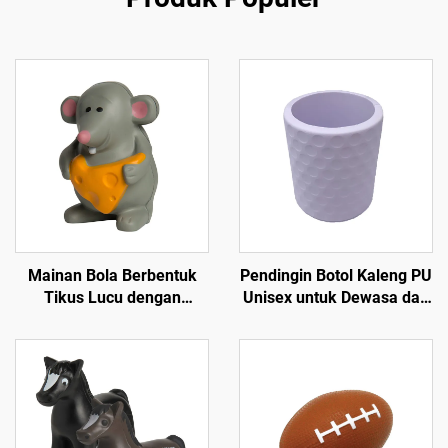
Mainan Bola Berbentuk
Pendingin Botol Kaleng PU
Tikus Lucu dengan
Unisex untuk Dewasa dan
Cetakan Logo Custom
Anak-anak untuk
Bahan PU Foam untuk
Olahraga Musim Semi Golf
Mainan Squishy Bentuk
Bola Pameran Dagang
Hewan yang Perlahan
Promosi
Naik untuk Mainan
Squishy