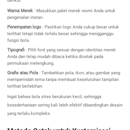
berikut:
Warna Merek
: Masukkan palet merek resmi Anda untuk
pengenalan instan.
Penempatan logo
: Pastikan logo Anda cukup besar untuk
terlihat tetapi tidak terlalu besar sehingga mengganggu
fungsi bola.
Tipografi
: Pilih font yang sesuai dengan identitas merek
Anda dan tetap mudah dibaca ketika dicetak pada
permukaan melengkung.
Grafis atau Pola
: Tambahkan pola, ikon, atau gambar yang
memperindah tema tanpa membuat keseluruhan tampilan
terlihat berlebihan.
Ingat bahwa bola stres berukuran kecil, sehingga
kesederhanaan sering kali lebih efektif dibandingkan desain
yang terlalu kompleks.