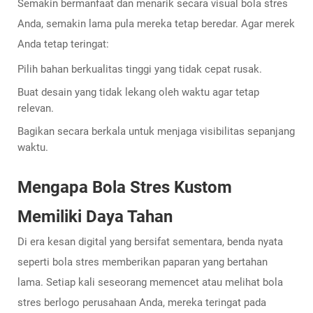
Semakin bermanfaat dan menarik secara visual bola stres
Anda, semakin lama pula mereka tetap beredar. Agar merek
Anda tetap teringat:
Pilih bahan berkualitas tinggi yang tidak cepat rusak.
Buat desain yang tidak lekang oleh waktu agar tetap
relevan.
Bagikan secara berkala untuk menjaga visibilitas sepanjang
waktu.
Mengapa Bola Stres Kustom
Memiliki Daya Tahan
Di era kesan digital yang bersifat sementara, benda nyata
seperti bola stres memberikan paparan yang bertahan
lama. Setiap kali seseorang memencet atau melihat bola
stres berlogo perusahaan Anda, mereka teringat pada