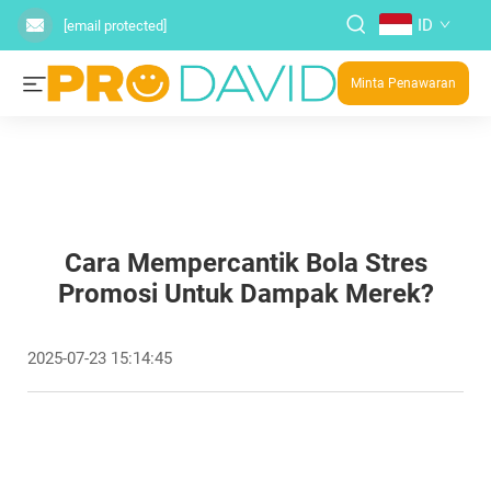
ID
[email protected]
Minta Penawaran
Cara Mempercantik Bola Stres
Promosi Untuk Dampak Merek?
2025-07-23 15:14:45