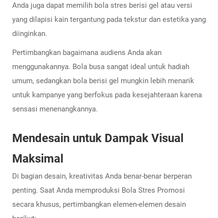
Anda juga dapat memilih bola stres berisi gel atau versi
yang dilapisi kain tergantung pada tekstur dan estetika yang
diinginkan.
Pertimbangkan bagaimana audiens Anda akan
menggunakannya. Bola busa sangat ideal untuk hadiah
umum, sedangkan bola berisi gel mungkin lebih menarik
untuk kampanye yang berfokus pada kesejahteraan karena
sensasi menenangkannya.
Mendesain untuk Dampak Visual
Maksimal
Di bagian desain, kreativitas Anda benar-benar berperan
penting. Saat Anda memproduksi Bola Stres Promosi
secara khusus, pertimbangkan elemen-elemen desain