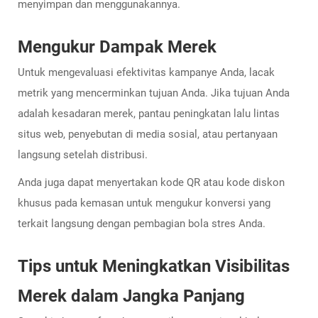
menyimpan dan menggunakannya.
Mengukur Dampak Merek
Untuk mengevaluasi efektivitas kampanye Anda, lacak
metrik yang mencerminkan tujuan Anda. Jika tujuan Anda
adalah kesadaran merek, pantau peningkatan lalu lintas
situs web, penyebutan di media sosial, atau pertanyaan
langsung setelah distribusi.
Anda juga dapat menyertakan kode QR atau kode diskon
khusus pada kemasan untuk mengukur konversi yang
terkait langsung dengan pembagian bola stres Anda.
Tips untuk Meningkatkan Visibilitas
Merek dalam Jangka Panjang