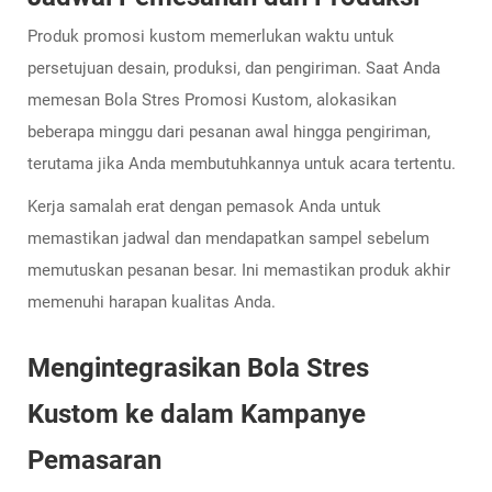
Produk promosi kustom memerlukan waktu untuk
persetujuan desain, produksi, dan pengiriman. Saat Anda
memesan Bola Stres Promosi Kustom, alokasikan
beberapa minggu dari pesanan awal hingga pengiriman,
terutama jika Anda membutuhkannya untuk acara tertentu.
Kerja samalah erat dengan pemasok Anda untuk
memastikan jadwal dan mendapatkan sampel sebelum
memutuskan pesanan besar. Ini memastikan produk akhir
memenuhi harapan kualitas Anda.
Mengintegrasikan Bola Stres
Kustom ke dalam Kampanye
Pemasaran