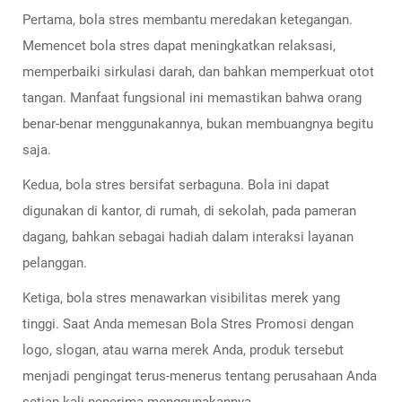
Pertama, bola stres membantu meredakan ketegangan.
Memencet bola stres dapat meningkatkan relaksasi,
memperbaiki sirkulasi darah, dan bahkan memperkuat otot
tangan. Manfaat fungsional ini memastikan bahwa orang
benar-benar menggunakannya, bukan membuangnya begitu
saja.
Kedua, bola stres bersifat serbaguna. Bola ini dapat
digunakan di kantor, di rumah, di sekolah, pada pameran
dagang, bahkan sebagai hadiah dalam interaksi layanan
pelanggan.
Ketiga, bola stres menawarkan visibilitas merek yang
tinggi. Saat Anda memesan Bola Stres Promosi dengan
logo, slogan, atau warna merek Anda, produk tersebut
menjadi pengingat terus-menerus tentang perusahaan Anda