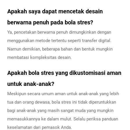
Apakah saya dapat mencetak desain
berwarna penuh pada bola stres?
Ya, pencetakan berwarna penuh dimungkinkan dengan
menggunakan metode tertentu seperti transfer digital.
Namun demikian, beberapa bahan dan bentuk mungkin
membatasi kompleksitas desain.
Apakah bola stres yang dikustomisasi aman
untuk anak-anak?
Meskipun secara umum aman untuk anak-anak yang lebih
tua dan orang dewasa, bola stres ini tidak diperuntukkan
bagi anak-anak yang masih sangat muda yang mungkin
memasukkannya ke dalam mulut. Selalu periksa panduan
keselamatan dari pemasok Anda.