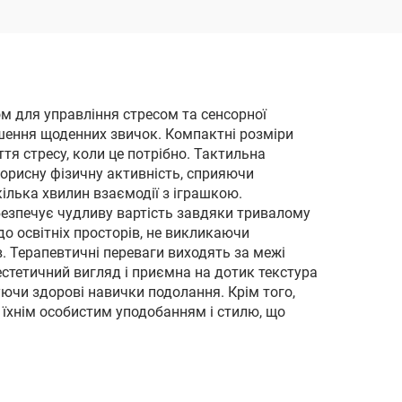
стресова куля-привид
м для управління стресом та сенсорної
ушення щоденних звичок. Компактні розміри
тя стресу, коли це потрібно. Тактильна
корисну фізичну активність, сприяючи
кілька хвилин взаємодії з іграшкою.
абезпечує чудливу вартість завдяки тривалому
до освітніх просторів, не викликаючи
в. Терапевтичні переваги виходять за межі
стетичний вигляд і приємна на дотик текстура
чи здорові навички подолання. Крім того,
 їхнім особистим уподобанням і стилю, що