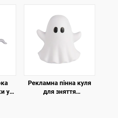
рка
Рекламна пінна куля
и у
для зняття
у
напруження,
постачальник
рекламних подарунків,