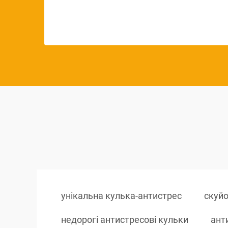
унікальна кулька-антистрес
скуйо
недорогі антистресові кульки
ант