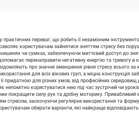
швидкої допомоги
 практичних переваг, що робить її незамінним інструменто
ь дозволяє користувачам зайнятися зняттям стресу без пор
 кишенях чи сумках, забезпечуючи миттєвий доступ до знят
 допомагає перенаправити негативну енергію та тривогу в 
овідомляють про значне зменшення рівня стресу всього за 
икористання для всіх вікових груп, а міцна конструкція з
її придатною для різних умов, від професійних середовищ 
яє непомітно користуватися нею під час зустрічей чи урокі
оже покращити силу рук та дрібну моторику. Привабливий е
ям стресом, заохочуючи регулярне використання та формую
користувачам обирати варіанти, які найкраще відповідають