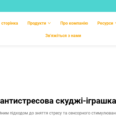
 сторінка
Продукти
Про компанію
Ресурси
Зв'яжіться з нами
антистресова скуджі-іграшк
йним підходом до зняття стресу та сенсорного стимулюван