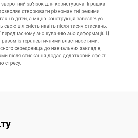
й зворотний зв’язок для користувача. Іграшка
о дозволяє створювати різноманітні режими
ак і в дітей, а міцна конструкція забезпечує
 свою цілісність навіть після тисяч стискань.
 її передчасному зношуванню або деформації. Ці
тя разом із терапевтичними властивостями.
існого середовища до навчальних закладів,
орми після стискання додає додатковий ефект
ю стресу.
кту