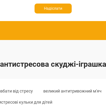
Надіслати
антистресова скуджі-іграшк
вбати від стресу
великий антитривожний м'яч
истресові кульки для дітей