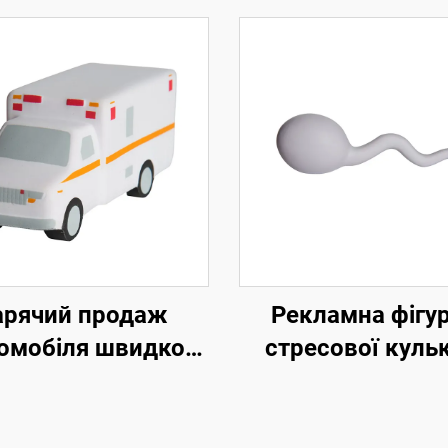
арячий продаж
Рекламна фігу
омобіля швидкої
стресової кульк
помоги у формі
формі орган
ресового м'яча,
ашки-автомобілі