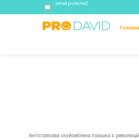
[email protected]
Головна
Антістресова скуйовблена іграшка є революці