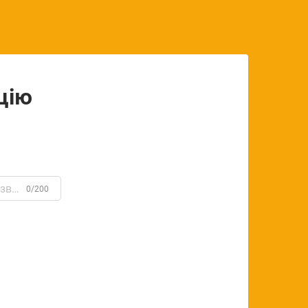
цію
0/200