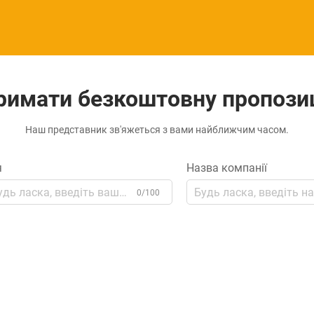
римати безкоштовну пропози
Наш представник зв'яжеться з вами найближчим часом.
я
Назва компанії
0/100