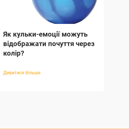
Як кульки-емоції можуть
Чом
відображати почуття через
бе
колір?
для
Дивитися більше
Диви