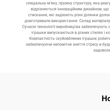
спеціальну м'яку, пружну структуру, яка реа
відрізняється інноваційним дизайном, що 
стискання, які задіюють різні ділянки долон
довготривале використання. Склад матеріалу в
Сучасні технології виробництва забезпечують о
іграшки випускаються в різних стилях і к
Компактність скуйовблених іграшок робить
забезпечуючи непомітне зняття стресу в буд
задоволе
Но