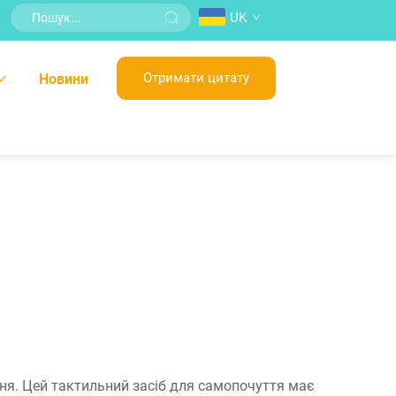
UK
Отримати цитату
Новини
а
ня. Цей тактильний засіб для самопочуття має