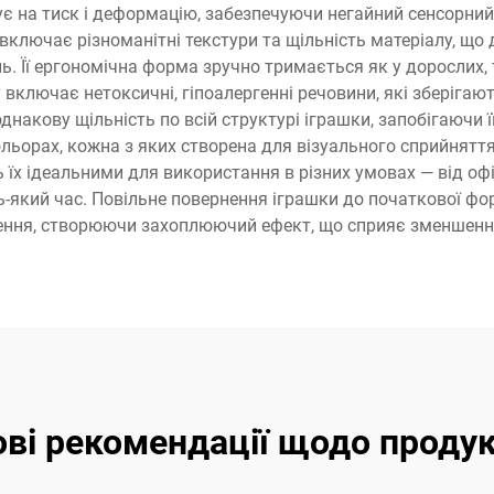
гує на тиск і деформацію, забезпечуючи негайний сенсорни
включає різноманітні текстури та щільність матеріалу, щ
ь. Її ергономічна форма зручно тримається як у дорослих, т
ключає нетоксичні, гіпоалергенні речовини, які зберігають
днакову щільність по всій структурі іграшки, запобігаючи
ольорах, кожна з яких створена для візуального сприйнят
 їх ідеальними для використання в різних умовах — від оф
ь-який час. Повільне повернення іграшки до початкової ф
ння, створюючи захоплюючий ефект, що сприяє зменшенн
ві рекомендації щодо проду