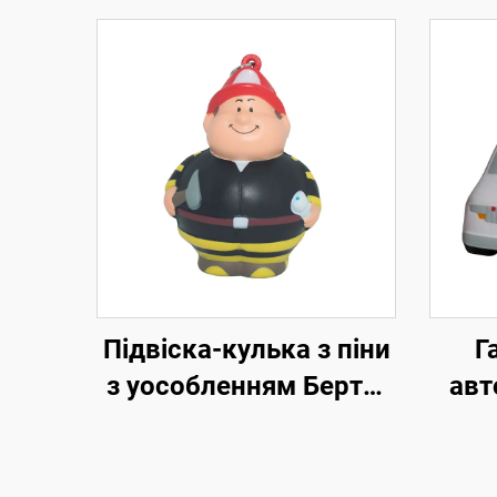
Підвіска-кулька з піни
Г
з уособленням Берта-
авт
пожежника з
до
логотипом, кулька-
ст
антістрес
ігр