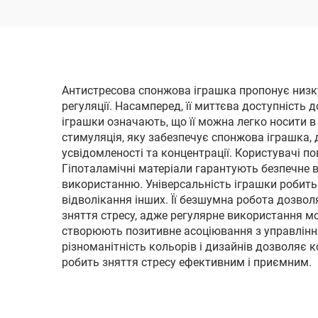
для 
Антистресова спонжова іграшка пропонує низку
регуляції. Насамперед, її миттєва доступніст
іграшки означають, що її можна легко носити в
стимуляція, яку забезпечує спонжова іграшка,
усвідомленості та концентрації. Користувачі п
Гіпоталамічні матеріали гарантують безпечне в
використанню. Універсальність іграшки робить 
відволікання інших. Її безшумна робота дозвол
зняття стресу, адже регулярне використання м
створюють позитивне асоціювання з управлінн
різноманітність кольорів і дизайнів дозволяє 
робить зняття стресу ефективним і приємним.