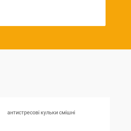
а
антистресові кульки смішні