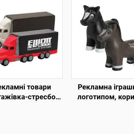
екламні товари
Рекламна іграш
тажівка-стресбол
логотипом, кор
апіввантажівка
іграшка з піни 
стрес-м’ячик у ф
коня