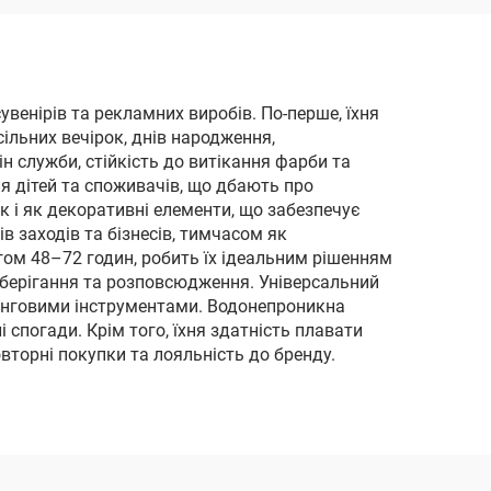
стресова куля-привид
увенірів та рекламних виробів. По-перше, їхня
сільних вечірок, днів народження,
н служби, стійкість до витікання фарби та
ля дітей та споживачів, що дбають про
к і як декоративні елементи, що забезпечує
в заходів та бізнесів, тимчасом як
гом 48–72 годин, робить їх ідеальним рішенням
 зберігання та розповсюдження. Універсальний
етинговими інструментами. Водонепроникна
спогади. Крім того, їхня здатність плавати
овторні покупки та лояльність до бренду.