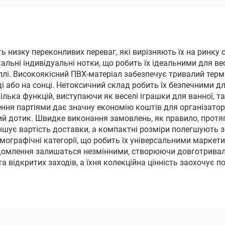
 низку переконливих переваг, які вирізняють їх на ринку с
кальні індивідуальні нотки, що робить їх ідеальними для ве
ллі. Високоякісний ПВХ-матеріал забезпечує тривалий термі
ді або на сонці. Нетоксичний склад робить їх безпечними д
ька функцій, виступаючи як веселі іграшки для ванної, та
ння партіями дає значну економію коштів для організаторі
тий дотик. Швидке виконання замовлень, як правило, протя
еншує вартість доставки, а компактні розміри полегшують
демографічні категорії, що робить їх універсальними марк
ідомлення залишаться незмінними, створюючи довготривалі 
та відкритих заходів, а їхня колекційна цінність заохочує п