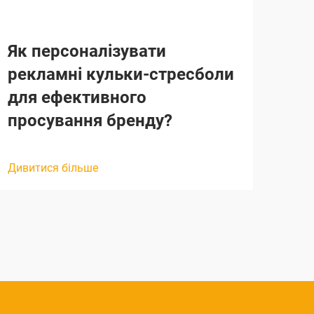
Як персоналізувати
Як
рекламні кульки-стресболи
ві
для ефективного
кол
просування бренду?
Диви
Дивитися більше