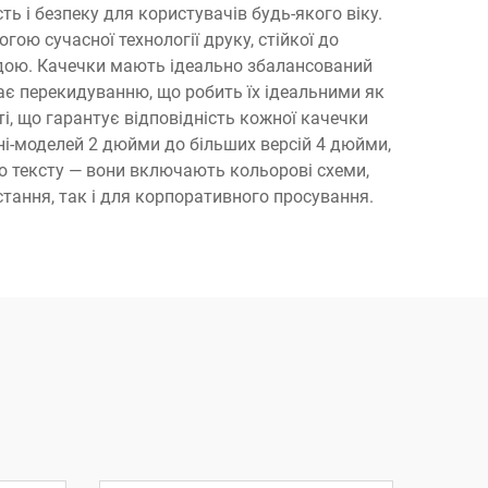
ь і безпеку для користувачів будь-якого віку.
ою сучасної технології друку, стійкої до
водою. Качечки мають ідеально збалансований
гає перекидуванню, що робить їх ідеальними як
і, що гарантує відповідність кожної качечки
іні-моделей 2 дюйми до більших версій 4 дюйми,
ого тексту — вони включають кольорові схеми,
тання, так і для корпоративного просування.