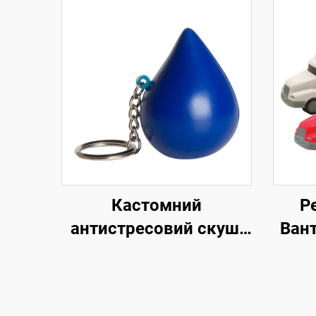
Кастомний
Р
антистресовий скуші
Ван
бал, форма краплі
н
води, ПУ, ключ-кільце,
промо-іграшка