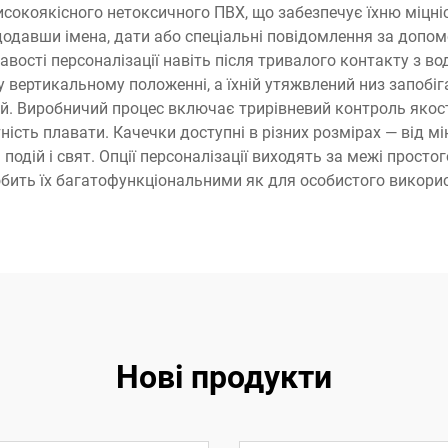
окоякісного нетоксичного ПВХ, що забезпечує їхню міцніст
давши імена, дати або спеціальні повідомлення за допомог
авості персоналізації навіть після тривалого контакту з 
 вертикальному положенні, а їхній утяжвлений низ запобі
ей. Виробничий процес включає трирівневий контроль якост
ість плавати. Качечки доступні в різних розмірах — від м
одій і свят. Опції персоналізації виходять за межі прост
робить їх багатофункціональними як для особистого викорис
Нові продукти