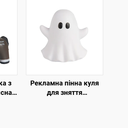
ка з
Рекламна пінна куля
исна
для зняття
ПУ,
напруження,
ормі
постачальник
рекламних подарунків,