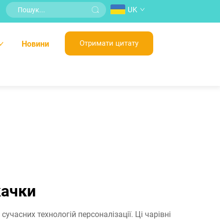
UK
Отримати цитату
Новини
качки
часних технологій персоналізації. Ці чарівні