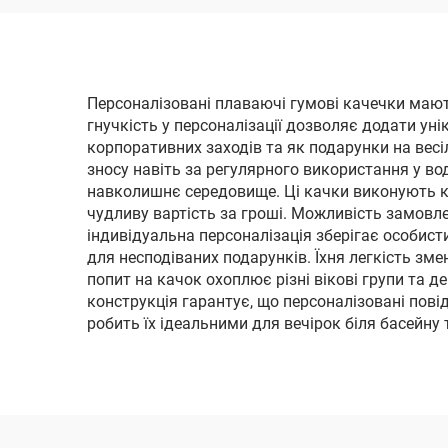
Персоналізовані плаваючі гумові качечки мають
гнучкість у персоналізації дозволяє додати уні
корпоративних заходів та як подарунки на весі
зносу навіть за регулярного використання у во
навколишнє середовище. Ці качки виконують кіл
чудливу вартість за гроші. Можливість замовле
індивідуальна персоналізація зберігає особис
для несподіваних подарунків. Їхня легкість зм
попит на качок охоплює різні вікові групи та 
конструкція гарантує, що персоналізовані пов
робить їх ідеальними для вечірок біля басейну 