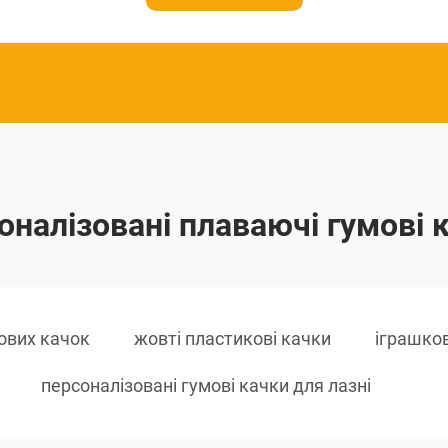
оналізовані плаваючі гумові 
мових качок
жовті пластикові качки
іграшко
персоналізовані гумові качки для лазні