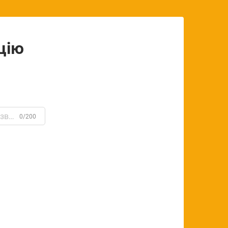
цію
0/200