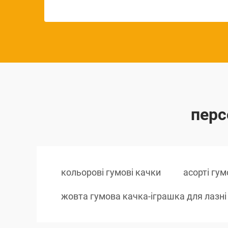
перс
кольорові гумові качки
асорті гу
жовта гумова качка-іграшка для лазні