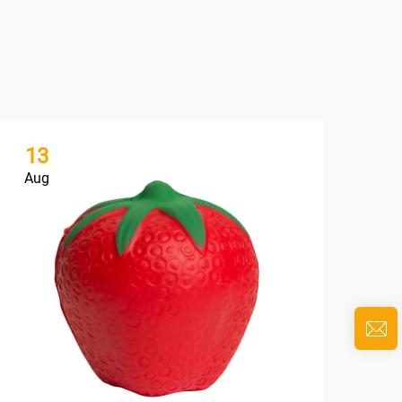
13
1
Aug
Au