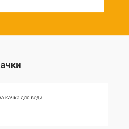
качки
ва качка для води