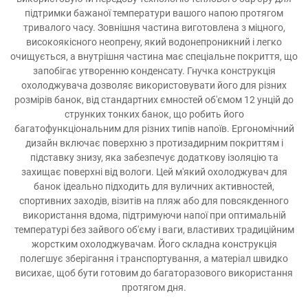
підтримки бажаної температури вашого напою протягом
тривалого часу. Зовнішня частина виготовлена з міцного,
високоякісного неопрену, який водонепроникний і легко
очищується, а внутрішня частина має спеціальне покриття, що
запобігає утворенню конденсату. Гнучка конструкція
охолоджувача дозволяє використовувати його для різних
розмірів банок, від стандартних ємностей об'ємом 12 унцій до
струнких тонких банок, що робить його
багатофункціональним для різних типів напоїв. Ергономічний
дизайн включає поверхню з протизадирним покриттям і
підставку знизу, яка забезпечує додаткову ізоляцію та
захищає поверхні від вологи. Цей м'який охолоджувач для
банок ідеально підходить для вуличних активностей,
спортивних заходів, візитів на пляж або для повсякденного
використання вдома, підтримуючи напої при оптимальній
температурі без зайвого об'єму і ваги, властивих традиційним
жорстким охолоджувачам. Його складна конструкція
полегшує зберігання і транспортування, а матеріал швидко
висихає, щоб бути готовим до багаторазового використання
протягом дня.