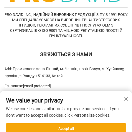
PRO DAVID INC., НАДІЙНИЙ ВИРОБНИК ПРОДУКЦІЇ З ПУ З 1991 РОКУ.
МИ СПЕЦІАЛІЗУЄМОСЯ НА ВИРОБНИЦТВІ АНТИСТРЕСОВИХ
ІГРАШОК, РЕКЛАМНИХ СУВЕНІРІВ І ПОСЛУГАХ OEM З
СЕРТИФІКАЦІЄЮ ISO 9001 ТА МІЦНОЮ РЕПУТАЦІЄЮ ЯКОСТІ Й
ПУНКТУАЛЬНОСТІ.
ЗВ'ЯЖІТЬСЯ З НАМИ
Add: Промислова зона Лінпай, м. Чаннін, повіт Болуо, м. Хуейчжоу,
провінція Гуандун 516133, Китай
Ел. пошта:
[email protected]
Тел:
+86-752-6893778
We value your privacy
Тел:
+86-752-6893669
We use cookies and similar tools to provide our services. If you
don't want to accept all cookies, click Personalize cookies.
Усі права захищені © 2025 China Pro David Inc. —
Політика
Accept all
конфіденційності