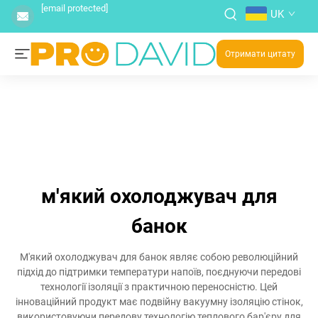
[email protected]
UK
Отримати цитату
м'який охолоджувач для
банок
М'який охолоджувач для банок являє собою революційний
підхід до підтримки температури напоїв, поєднуючи передові
технології ізоляції з практичною переносністю. Цей
інноваційний продукт має подвійну вакуумну ізоляцію стінок,
використовуючи передову технологію теплового бар'єру для