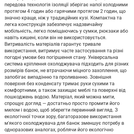
передова технологія ізоляції зберігає напої холодними
протягом 4 годин або гарячими протягом 2 годин, що
значно краще, ніж у традиційних кузі. Компактна та
легка конструкція забезпечує надзвичайну
мобільність, легко поміщаючись у сумки, рюкзаки або
навіть кишені, коли він не використовується.
Витривалість матеріалів гарантує тривале
використання, витримує часте застосування та різні
погодні умови без погіршення стану. Універсальна
система кріплення охолоджувача підходить для різних
розмірів банок, не втрачаючи міцного захоплення, що
запобігає випадінню та проливанню. Зовнішня
поверхня без конденсату тримає руки сухими та
комфортними, а також захищає меблі та поверхні від
пошкоджень водою. Матеріал, який можна мити,
спрощує догляд — достатньо просто промити його
милом і водою, щоб зберегти первинний вигляд. З
екологічної точки зору, багаторазове використання
м'якого охолоджувача для банок зменшує потребу в
одноразових аналогах, роблячи його екологічно