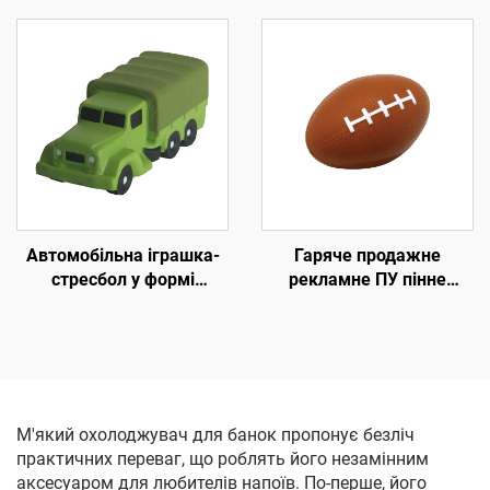
кулька-антістрес
стресового м'яча,
іграшки-автомобілі для
швидкої допомоги
Автомобільна іграшка-
Гаряче продажне
стресбол у формі
рекламне ПУ пінне
військового транспорту
суцільне міні-футбольне
для дітей Форма
м'яче 2"*3" проти стресу
автомобіля
М'який охолоджувач для банок пропонує безліч
практичних переваг, що роблять його незамінним
аксесуаром для любителів напоїв. По-перше, його