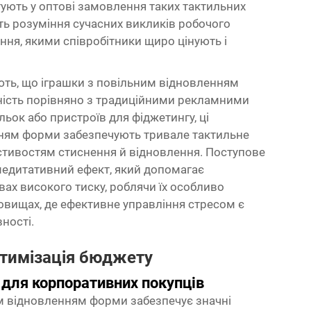
тують у оптові замовлення таких тактильних
ть розуміння сучасних викликів робочого
ння, якими співробітники щиро цінують і
ють, що іграшки з повільним відновленням
ість порівняно з традиційними рекламними
льок або пристроїв для фіджетингу, ці
нням форми забезпечують тривале тактильне
стивостям стиснення й відновлення. Поступове
едитативний ефект, який допомагає
ах високого тиску, роблячи їх особливо
вищах, де ефективне управління стресом є
ності.
птимізація бюджету
 для корпоративних покупців
им відновленням форми забезпечує значні