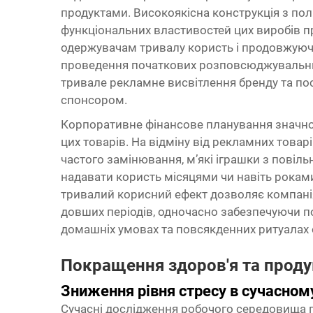
продуктами. Високоякісна конструкція з пол
функціональних властивостей цих виробів п
одержувачам тривалу користь і продовжуюч
проведення початкових розповсюджувальних 
тривале рекламне висвітлення бренду та пост
спонсором.
Корпоративне фінансове планування значно 
цих товарів. На відміну від рекламних това
частого замінювання,
м’які іграшки з пові
надавати користь місяцями чи навіть рока
тривалий корисний ефект дозволяє компані
довших періодів, одночасно забезпечуючи по
домашніх умовах та повсякденних ритуалах 
Покращення здоров'я та проду
Зниження рівня стресу в сучасно
Сучасні дослідження робочого середовища п