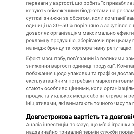
переваги у вартості, що робить їх привабли
керують обмеженими бюджетами на рекламні
суттєві знижки за обсягом, коли компанії за
одиниці на 30–50 % порівняно з закупівлею 
дозволяє організаціям максимально ефекти
рекламну продукцію, зберігаючи при цьому 
на імідж бренду та корпоративну репутацію.
Ефект масштабу, пов'язаний із великими за
зниження вартості одиниці продукції. Компан
побажання щодо упаковки та графіки доставк
експлуатаційним потребам і маркетинговим 
стають особливо цінними, коли організаці
продуктів у кількох місцях або інтегрувати
ініціативами, які вимагають точного часу та
Довгострокова вартість та довгові
Аналіз інвестицій показує, що м’які іграшк
надзвичайно тривалий термін служби порів