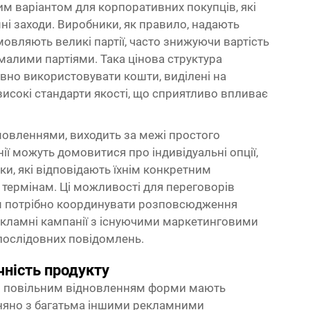
вим варіантом для корпоративних покупців, які
 заходи. Виробники, як правило, надають
мовляють великі партії, часто знижуючи вартість
малими партіями. Така цінова структура
вно використовувати кошти, виділені на
високі стандарти якості, що сприятливо впливає
мовленнями, виходить за межі простого
ії можуть домовитися про індивідуальні опції,
и, які відповідають їхнім конкретним
термінам. Ці можливості для переговорів
ям потрібно координувати розповсюдження
 рекламні кампанії з існуючими маркетинговими
 послідовних повідомлень.
чність продукту
и з повільним відновленням форми мають
няно з багатьма іншими рекламними