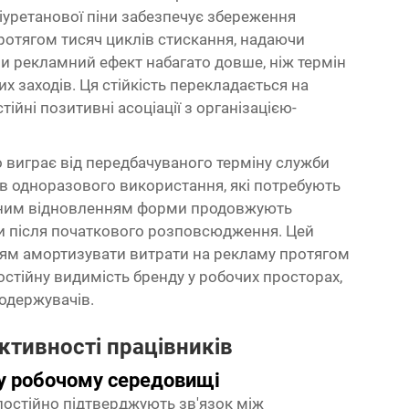
іуретанової піни забезпечує збереження
ротягом тисяч циклів стискання, надаючи
и рекламний ефект набагато довше, ніж термін
заходів. Ця стійкість перекладається на
ійні позитивні асоціації з організацією-
виграє від передбачуваного терміну служби
рів одноразового використання, які потребують
льним відновленням форми
продовжують
ми після початкового розповсюдження. Цей
ям амортизувати витрати на рекламу протягом
стійну видимість бренду у робочих просторах,
одержувачів.
ктивності працівників
му робочому середовищі
остійно підтверджують зв'язок між