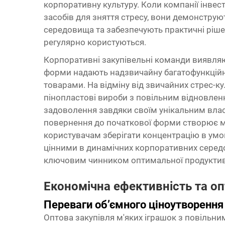
корпоративну культуру. Коли компанії інвес
засобів для зняття стресу, вони демонструю
середовища та забезпечують практичні ріше
регулярно користуються.
Корпоративні закупівельні команди виявля
форми надають надзвичайну багатофункційн
товарами. На відміну від звичайних стрес-ку
пінопластові вироби з повільним відновле
задоволення завдяки своїм унікальним вла
повернення до початкової форми створює м
користувачам зберігати концентрацію в умов
цінними в динамічних корпоративних середо
ключовим чинником оптимальної продуктив
Економічна ефективність та о
Переваги об’ємного ціноутворення
Оптова закупівля м'яких іграшок з повільн