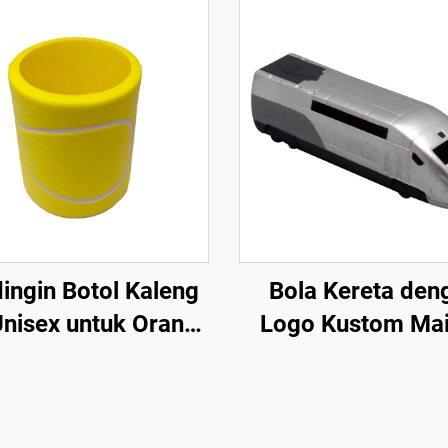
ingin Botol Kaleng
Bola Kereta den
nisex untuk Orang
Logo Kustom Ma
wasa Anak-Anak
Penghilang Str
k Olahraga Tenis di
sim Semi Panas