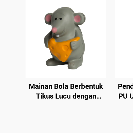
Mainan Bola Berbentuk
Pend
Tikus Lucu dengan
PU U
Cetakan Logo Custom
De
Bahan PU Foam untuk
untu
Mainan Squishy Bentuk
Mu