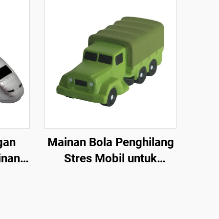
gan
Mainan Bola Penghilang
inan
Stres Mobil untuk
es
Transportasi Militer,
Bentuk Mobil Anak-anak