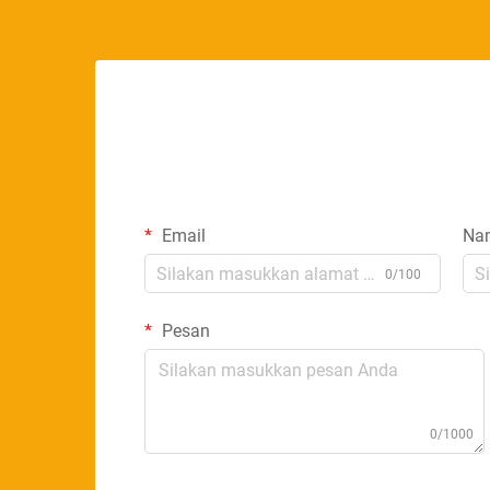
Email
Na
0/100
Pesan
0/1000