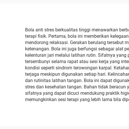
Hewan yang Perlahan
Di
Naik untuk Mainan
P
Squishy
Bola anti stres berkualitas tinggi menawarkan be
terapi fisik. Pertama, bola ini memberikan keleg
mendorong relaksasi. Gerakan berulang tersebut m
ketenangan. Bola ini juga berfungsi sebagai al
kelenturan jari melalui latihan rutin. Sifatnya ya
tersembunyi selama rapat atau sesi kerja yang int
kondisi seperti sindrom terowongan karpal. Ketaha
terjaga meskipun digunakan setiap hari. Kelincahan
dan rutinitas latihan tangan. Bola ini dapat diguna
stres dan kesehatan tangan. Bahan tidak berac
sifatnya yang dapat dicuci mendukung praktik hi
memungkinkan sesi terapi yang lebih lama bila dip