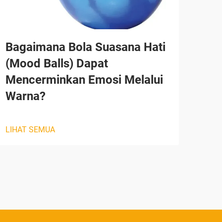
Bagaimana Bola Suasana Hati
Me
(Mood Balls) Dapat
Men
Mencerminkan Emosi Melalui
Aba
Warna?
LIHA
LIHAT SEMUA