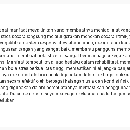
ngin Gugur untuk
ameran Dagang
Promosi
rbagai manfaat meyakinkan yang membuatnya menjadi alat yang 
aan stres secara langsung melalui gerakan menekan secara ritm
engaktifkan sistem respons stres alami tubuh, mengurangi kada
at penguatan tangan yang sangat baik, membantu pengguna m
ng portabel membuat bola stres ini sangat bernilai bagi pekerja
ens. Manfaat terapeutiknya juga berlaku dalam rehabilitasi, m
nan bola stres berkualitas tinggi memastikan nilai jangka panj
nya membuat alat ini cocok digunakan dalam berbagai aplikasi, 
kan secara efektif oleh berbagai kalangan usia dan kondisi fisi
un yang digunakan dalam pembuatannya memastikan penggunaan
gienis. Desain ergonomisnya mencegah kelelahan pada tangan
erlukan.