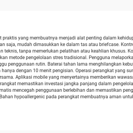
at praktis yang membuatnya menjadi alat penting dalam kehidu
 saja, mudah dimasukkan ke dalam tas atau briefcase. Kontr
 teknis, tanpa memerlukan pelatihan atau keahlian khusus. Ko
ngkan metode pengelolaan stres tradisional. Pengguna melaporka
u penggunaan rutin. Baterai tahan lama menghilangkan kebutu
 hanya dengan 10 menit pengisian. Operasi perangkat yang su
bersama. Aplikasi mobile yang menyertainya memberikan wawa
rangkat memastikan investasi jangka panjang dalam pengelolaa
tomatis mencegah penggunaan berlebihan dan memastikan pen
Bahan hypoallergenic pada perangkat membuatnya aman untuk ku