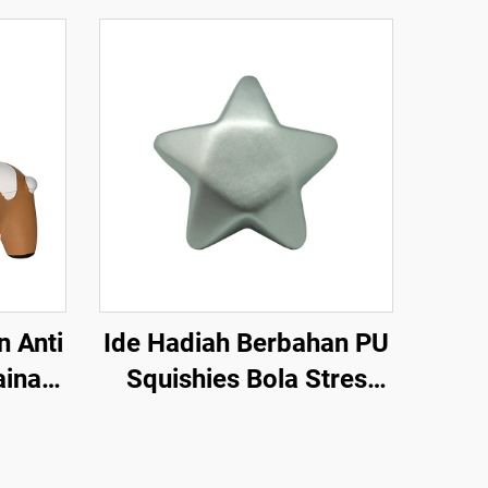
n Anti
Ide Hadiah Berbahan PU
ainan
Squishies Bola Stres
Bentuk Bintang