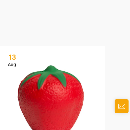
13
1
Aug
Au