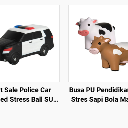
t Sale Police Car
Busa PU Pendidika
ed Stress Ball SUV
Stres Sapi Bola M
Car Toys
Anak-anak