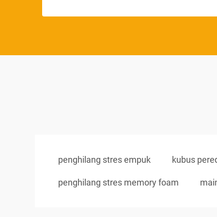
penghilang stres empuk
kubus pered
penghilang stres memory foam
main