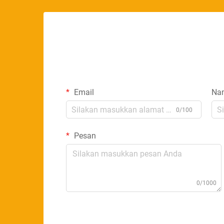
Email
Na
0/100
Pesan
0/1000