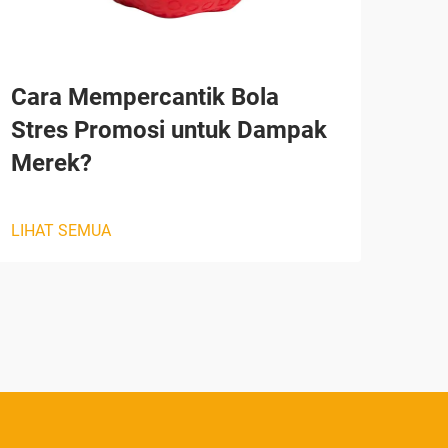
Cara Mempercantik Bola
Me
Stres Promosi untuk Dampak
Men
Merek?
Aba
LIHAT SEMUA
LIHA