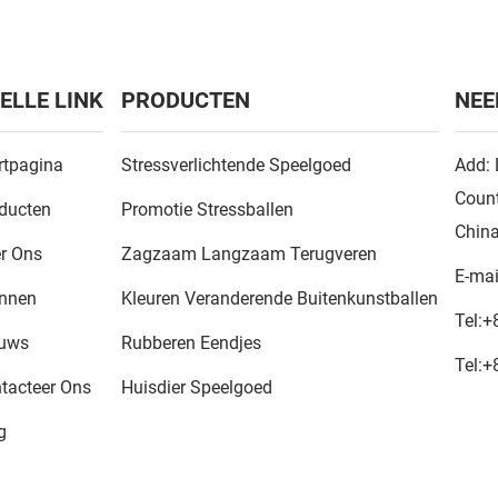
ELLE LINK
PRODUCTEN
NEE
rtpagina
Stressverlichtende Speelgoed
Add: 
Count
ducten
Promotie Stressballen
Chin
r Ons
Zagzaam Langzaam Terugveren
E-mai
nnen
Kleuren Veranderende Buitenkunstballen
Tel:
+
euws
Rubberen Eendjes
Tel:
+
tacteer Ons
Huisdier Speelgoed
g