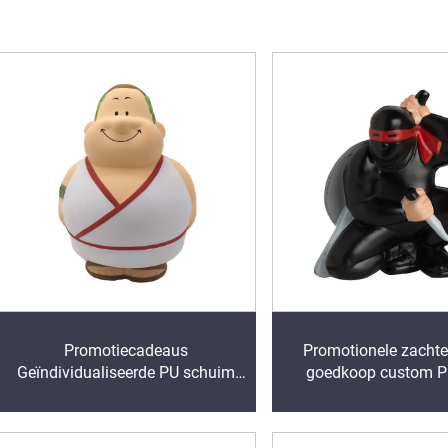
Promotiecadeaus
Promotionele zachte
Geïndividualiseerde PU schuim
goedkoop custom P
Romeinse/Toga Bert anti-stress
Warrior memory foam a
ballen Promotiecadeaus
ballen