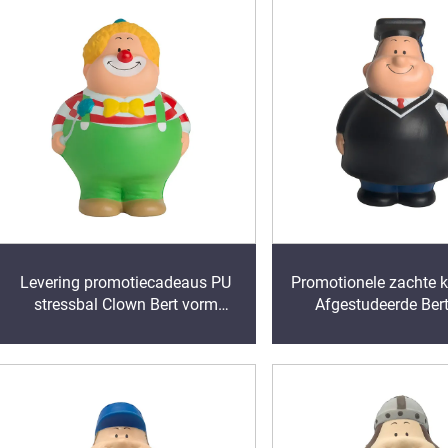
Levering promotiecadeaus PU
Promotionele zachte k
stressbal Clown Bert vorm
Afgestudeerde Ber
stressverlichters
stressbal Memory fo
stress ballen