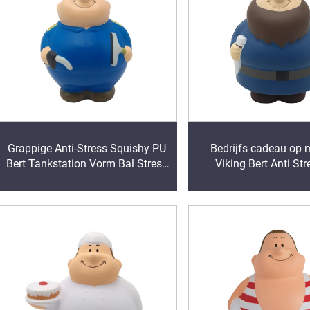
Grappige Anti-Stress Squishy PU
Bedrijfs cadeau op 
Bert Tankstation Vorm Bal Stress
Viking Bert Anti Str
Bal Kinderen & Volwassenen
Knijpschuimspee
Speel- en Ontspanningsspeeltjes
Geschenk