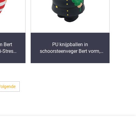
m Bert
PU knijpballen in
i-Stres
schoorsteenveger Bert vorm,
enken
reclameartikelen tegen stress
Volgende