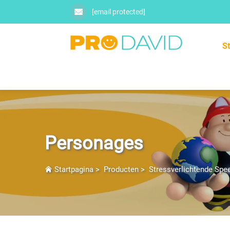
[email protected]
S
Personages
Startpagina
>
Producten
>
Stressverlichtende Spe