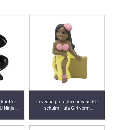
 knuffel
Levering promotiecadeaus PU
U Ninja
schuim Hula Girl vorm
nti-stress
stressballen