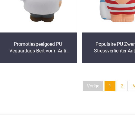
Promotiespeelgoed PU
Populaire PU Zwe
Verjaardags Bert vorm Anti
Stressverlichter Ant
Stressballen
Speelgoed Gesch
Vorige
1
2