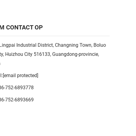
M CONTACT OP
Lingpai Industrial District, Changning Town, Boluo
y, Huizhou City 516133, Guangdong-provincie,
a
l:
[email protected]
86-752-6893778
86-752-6893669