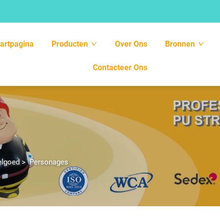
tartpagina
Producten
Over Ons
Bronnen
Contacteer Ons
elgoed
>
Personages