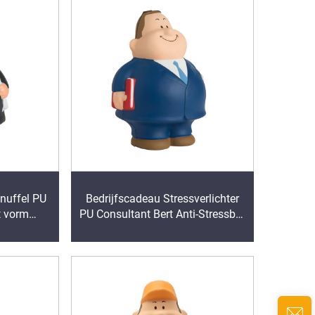
nuffel PU
Bedrijfscadeau Stressverlichter
t vorm
PU Consultant Bert Anti-Stressbal
am anti-
Squeeze Foam Speelgoed