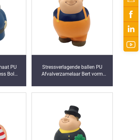
maat PU
Stressverlagende ballen PU
ess Bol
Afvalverzamelaar Bert vorm
ltje
promotie stress speelgoedbal