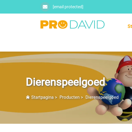
[email protected]
S
Dierenspeelgoed
Startpagina
>
Producten
>
Dierenspeelgoed