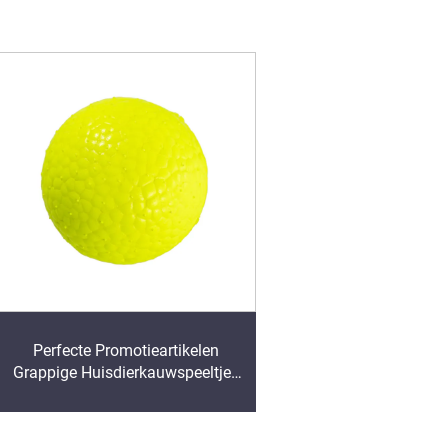
Perfecte Promotieartikelen
Grappige Huisdierkauwspeeltjes
Vrienden Met Vacht Speelgoed