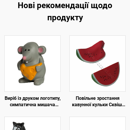
Нові рекомендації щодо
продукту
Виріб із друком логотипу,
Повільне зростання
симпатична мишача
кавунної кульки Сквіші
форма стресового м'яча,
іграшка
поролон ПУ для
стискальної іграшки,