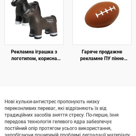
повільно піднімаються
тваринки для
стискальної іграшки
Рекламна іграшка з
Гаряче продажне
логотипом, корисна
рекламне ПУ пінне
іграшка з піни ПУ, стрес-
суцільне міні-футбольне
м’ячик у формі коня
м'яче 2"*3" проти стресу
Нові кульки-антистрес пропонують низку
переконливих переваг, які відрізняють їх від
традиційних засобів зняття стресу. По-перше, їхня
передова технологія гелевого ядра забезпечує
постійний опір протягом усього використання,
запобігаючи поширеній проблемі деградації матеріалу,