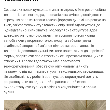
Серцем цих нових кульок для зняття стресу є їхня революційна
технологія гелевого ядра, інновація, яка змінює досвід зняття
стресу. Ця запатентована гелева формула динамічно реагує на
тиск, забезпечуючи ступінчастий опір, який адаптується до
індивідуальної сили хватка. Молекулярна структура ядра
дозволяє рівномірно розподіляти зусилля по всій кульці,
запобігаючи утворенню точок тиску та забезпечуючи
стабільний зворотний зв’язок під час використання. Ця
технологія дозволяє кульці миттєво повертатися до первісної
форми, зберігаючи свою ефективність протягом тисяч циклів
стиснення. Гелеве ядро також має властивості
терморегулювання, зберігаючи оптимальну м’якість
незалежно від змін температури навколишнього середовища.
Ця стабільність у роботі гарантує, що користувачі можуть
розраховувати на однаковий терапевтичний ефект,
використовуючи кульку в офісах з кондиціонером або на
вулиці.