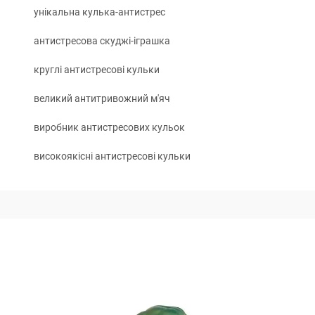
унікальна кулька-антистрес
антистресова скуджі-іграшка
круглі антистресові кульки
великий антитривожний м'яч
виробник антистресових кульок
високоякісні антистресові кульки