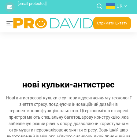
[email protected]
UK
Отримати цитату
нові кульки-антистрес
Нові антистресові кульки є суттєвим досягненням у технології
зняття стресу, поєднуючи інноваційний дизайн із
терапевтичною функціональністю. Ці ергономічно створені
пристрої мають спеціальну багатошарову конструкцію, яка
забезпечує різний рівень опору, дозволяючи користувачам
отримувати персоналізоване зняття стресу. Зовнішній шар
виготовлений із міцного, м'якого силикону, який приємний на