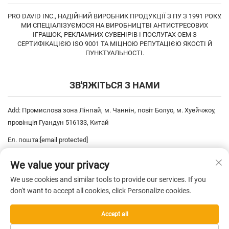
PRO DAVID INC., НАДІЙНИЙ ВИРОБНИК ПРОДУКЦІЇ З ПУ З 1991 РОКУ.
МИ СПЕЦІАЛІЗУЄМОСЯ НА ВИРОБНИЦТВІ АНТИСТРЕСОВИХ
ІГРАШОК, РЕКЛАМНИХ СУВЕНІРІВ І ПОСЛУГАХ OEM З
СЕРТИФІКАЦІЄЮ ISO 9001 ТА МІЦНОЮ РЕПУТАЦІЄЮ ЯКОСТІ Й
ПУНКТУАЛЬНОСТІ.
ЗВ'ЯЖІТЬСЯ З НАМИ
Add: Промислова зона Лінпай, м. Чаннін, повіт Болуо, м. Хуейчжоу,
провінція Гуандун 516133, Китай
Ел. пошта:
[email protected]
Тел:
+86-752-6893778
We value your privacy
Тел:
+86-752-6893669
We use cookies and similar tools to provide our services. If you
don't want to accept all cookies, click Personalize cookies.
Усі права захищені © 2025 China Pro David Inc. —
Політика
Accept all
конфіденційності