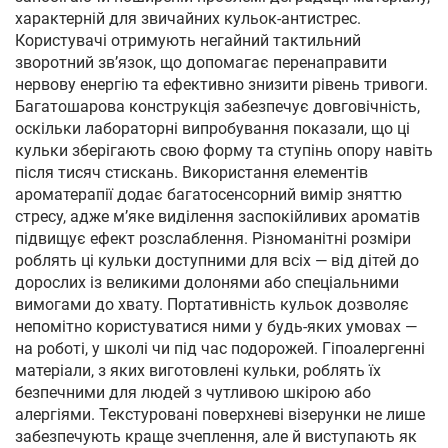
характерній для звичайних кульок-антистрес.
Користувачі отримують негайний тактильний
зворотний зв’язок, що допомагає перенаправити
нервову енергію та ефективно знизити рівень тривоги.
Багатошарова конструкція забезпечує довговічність,
оскільки лабораторні випробування показали, що ці
кульки зберігають свою форму та ступінь опору навіть
після тисяч стискань. Використання елементів
ароматерапії додає багатосенсорний вимір зняттю
стресу, адже м’яке виділення заспокійливих ароматів
підвищує ефект розслаблення. Різноманітні розміри
роблять ці кульки доступними для всіх — від дітей до
дорослих із великими долонями або спеціальними
вимогами до хвату. Портативність кульок дозволяє
непомітно користуватися ними у будь-яких умовах —
на роботі, у школі чи під час подорожей. Гіпоалергенні
матеріали, з яких виготовлені кульки, роблять їх
безпечними для людей з чутливою шкірою або
алергіями. Текстуровані поверхневі візерунки не лише
забезпечують краще зчеплення, але й виступають як