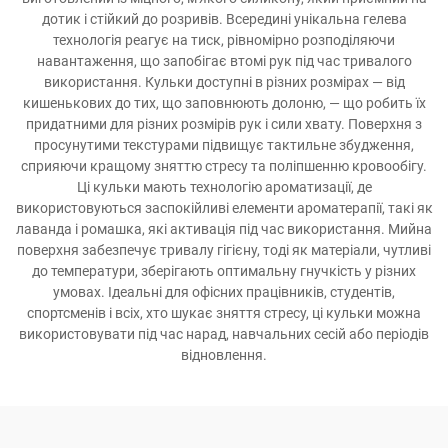
дотик і стійкий до розривів. Всередині унікальна гелева
технологія реагує на тиск, рівномірно розподіляючи
навантаження, що запобігає втомі рук під час тривалого
використання. Кульки доступні в різних розмірах — від
кишенькових до тих, що заповнюють долоню, — що робить їх
придатними для різних розмірів рук і сили хвату. Поверхня з
просунутими текстурами підвищує тактильне збудження,
сприяючи кращому зняттю стресу та поліпшенню кровообігу.
Ці кульки мають технологію ароматизації, де
використовуються заспокійливі елементи ароматерапії, такі як
лаванда і ромашка, які активація під час використання. Мийна
поверхня забезпечує тривалу гігієну, тоді як матеріали, чутливі
до температури, зберігають оптимальну гнучкість у різних
умовах. Ідеальні для офісних працівників, студентів,
спортсменів і всіх, хто шукає зняття стресу, ці кульки можна
використовувати під час нарад, навчальних сесій або періодів
відновлення.