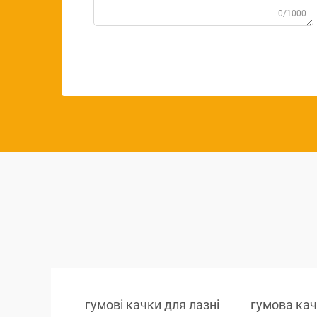
0/1000
гумові качки для лазні
гумова кач