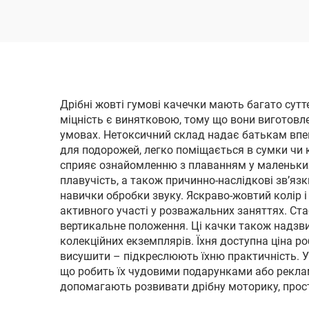
Дрібні жовті гумові качечки мають багато суттє
міцність є винятковою, тому що вони виготовле
умовах. Нетоксичний склад надає батькам впевн
для подорожей, легко поміщається в сумки чи к
сприяє ознайомленню з плаванням у маленьких 
плавучість, а також причинно-наслідкові зв’яз
навички обробки звуку. Яскраво-жовтий колір і
активного участі у розважальних заняттях. Ста
вертикальне положення. Ці качки також надзви
колекційних екземплярів. Їхня доступна ціна ро
висушити – підкреслюють їхню практичність. У
що робить їх чудовими подарунками або рекла
допомагають розвивати дрібну моторику, прост