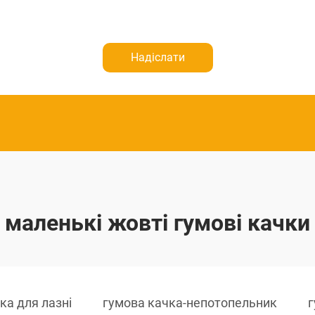
Надіслати
маленькі жовті гумові качки
ка для лазні
гумова качка-непотопельник
г