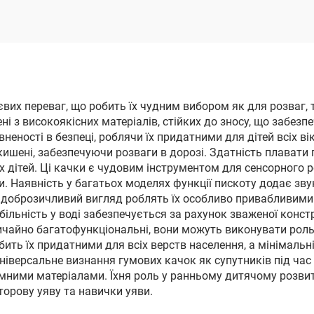
іграшковий то
вих переваг, що робить їх чудним вибором як для розваг, т
ні з високоякісних матеріалів, стійких до зносу, що забез
еності в безпеці, роблячи їх придатними для дітей всіх вік
ишені, забезпечуючи розваги в дорозі. Здатність плавати 
дітей. Ці качки є чудовим інструментом для сенсорного р
ки. Наявність у багатьох моделях функції пискоту додає з
 доброзичливий вигляд роблять їх особливо привабливими 
більність у воді забезпечується за рахунок зваженої конст
чайно багатофункціональні, вони можуть виконувати роль 
бить їх придатними для всіх верств населення, а мінімальн
ніверсальне визнання гумових качок як супутників під час
мними матеріалами. Їхня роль у ранньому дитячому розвит
орову уяву та навички уяви.