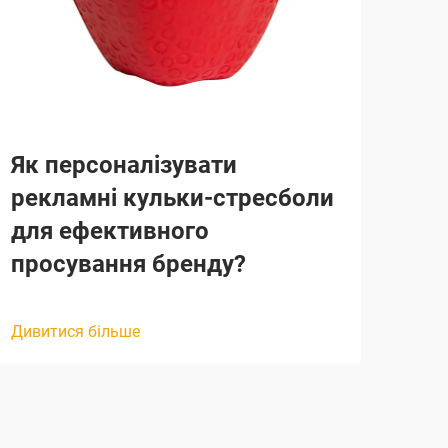
Як персоналізувати
Чом
рекламні кульки-стресболи
бе
для ефективного
для
просування бренду?
Диви
Дивитися більше