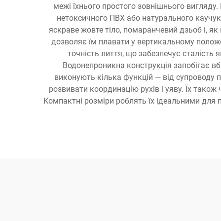
межі їхнього простого зовнішнього вигляду. 
нетоксичного ПВХ або натурального каучуку
яскраве жовте тіло, помаранчевий дзьоб і, як
дозволяє їм плавати у вертикальному положен
точність лиття, що забезпечує сталість я
Водонепроникна конструкція запобігає вби
виконують кілька функцій — від супроводу 
розвивати координацію рухів і уяву. Їх також
Компактні розміри роблять їх ідеальними для п