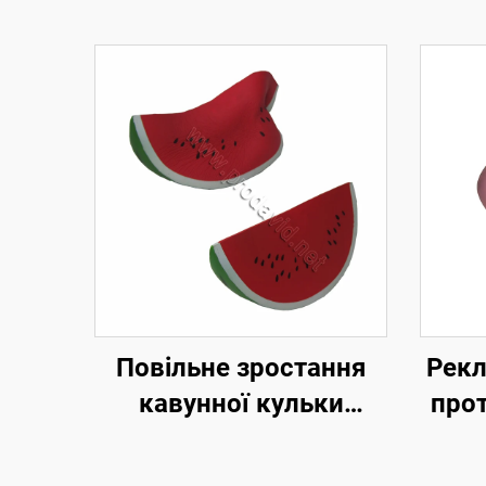
Повільне зростання
Рекл
кавунної кульки
прот
Сквіші іграшка
с