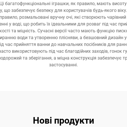
Ці багатофункціональні іграшки, як правило, мають висоту в
, що забезпечує безпеку для користувачів будь-якого віку
 правило, розмальовані вручну очі, які створюють чарівни
ні у воді, що робить їх ідеальними для розваг під час п
кості та міцність. Сучасні версії часто мають функцію писко
ранню води та утворенню плісняви, а безшовний дизайн ус
під час прийняття ванни до навчальних посібників для ран
 часто використовують під час благодійних заходів, гонок г
одорожей та зберігання, а міцна конструкція забезпечує 
застосуванні.
Нові продукти