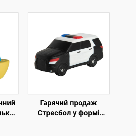
нний
Гарячий продаж
льки-
Стресбол у формі
амний
поліцейського
й
автомобіля