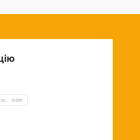
цію
0/200