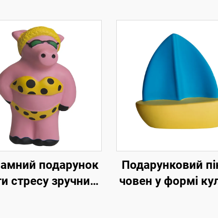
амний подарунок
Подарунковий пі
и стресу зручний
човен у формі ку
виня-антисртес
антистресу рекл
антистресови