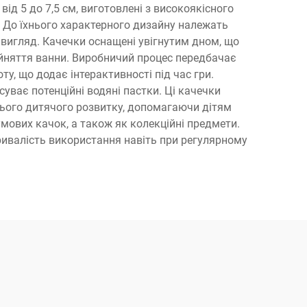
ід 5 до 7,5 см, виготовлені з високоякісного
. До їхнього характерного дизайну належать
й вигляд. Качечки оснащені увігнутим дном, що
рийняття ванни. Виробничий процес передбачає
ту, що додає інтерактивності під час гри.
уває потенційні водяні пастки. Ці качечки
нього дитячого розвитку, допомагаючи дітям
умових качок, а також як колекційні предмети.
тривалість використання навіть при регулярному