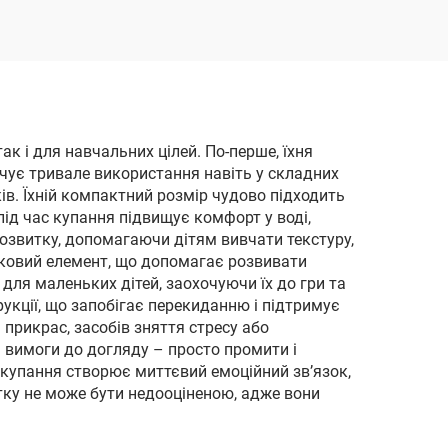
вар
позашляховик
іграшка-автомобіль
ак і для навчальних цілей. По-перше, їхня
печує тривале використання навіть у складних
ів. Їхній компактний розмір чудово підходить
під час купання підвищує комфорт у воді,
озвитку, допомагаючи дітям вивчати текстуру,
вуковий елемент, що допомагає розвивати
для маленьких дітей, заохочуючи їх до гри та
рукції, що запобігає перекиданню і підтримує
прикрас, засобів зняття стресу або
і вимоги до догляду – просто промити і
 купання створює миттєвий емоційний зв’язок,
ку не може бути недооціненою, адже вони