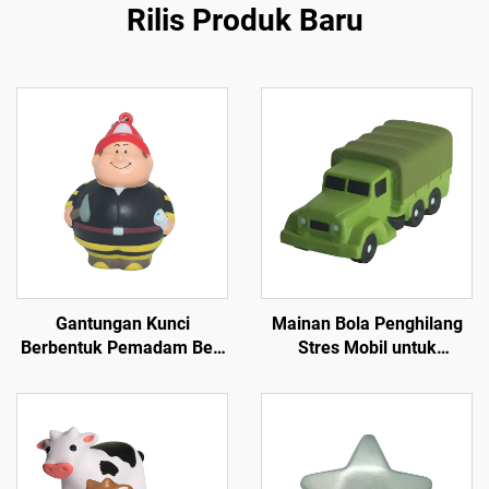
Rilis Produk Baru
Gantungan Kunci
Mainan Bola Penghilang
Berbentuk Pemadam Bert
Stres Mobil untuk
dari Busa PU dengan Logo
Transportasi Militer,
Custom Mainan Bola
Bentuk Mobil Anak-anak
Penghilang Stres