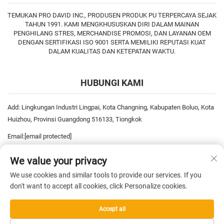
TEMUKAN PRO DAVID INC., PRODUSEN PRODUK PU TERPERCAYA SEJAK
TAHUN 1991. KAMI MENGKHUSUSKAN DIRI DALAM MAINAN
PENGHILANG STRES, MERCHANDISE PROMOSI, DAN LAYANAN OEM
DENGAN SERTIFIKASI ISO 9001 SERTA MEMILIKI REPUTASI KUAT
DALAM KUALITAS DAN KETEPATAN WAKTU.
HUBUNGI KAMI
Add: Lingkungan Industri Lingpai, Kota Changning, Kabupaten Boluo, Kota
Huizhou, Provinsi Guangdong 516133, Tiongkok
Email:
[email protected]
Telp:
+86-752-6893778
We value your privacy
Telp:
+86-752-6893669
We use cookies and similar tools to provide our services. If you
don't want to accept all cookies, click Personalize cookies.
Hak Cipta © 2025 China Pro David Inc. Seluruh Hak Dilindungi Undang-
Accept all
undang. —
Kebijakan Privasi