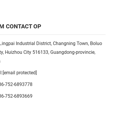
M CONTACT OP
Lingpai Industrial District, Changning Town, Boluo
y, Huizhou City 516133, Guangdong-provincie,
a
l:
[email protected]
86-752-6893778
86-752-6893669