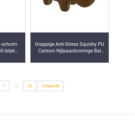
u-schuim
Grappige Anti-Stress Squishy PU
0 biljet
Cartoon Nijlpaardvormige Bal
chuim
Stressbal voor Kinderen &
et logo
Volwassenen, Speel- en
Ontspanningsartikelen, Geschenk
...
7
30
Volgende