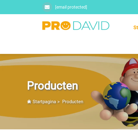
[email protected]
S
Producten
Startpagina
>
Producten