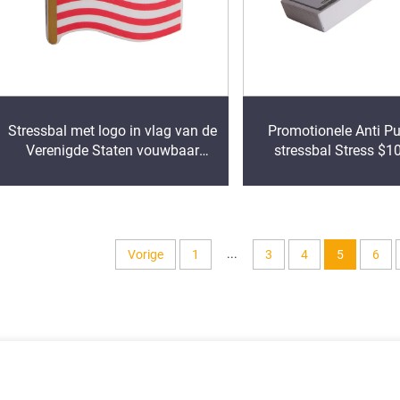
Stressbal met logo in vlag van de
Promotionele Anti P
Verenigde Staten vouwbaar
stressbal Stress $10
ontwerp Squeeze Anti-stressbal
stapelvorm Pu-s
PU-schuim ontspanningsbal
ontspanningsbal m
speelgoed Stressbal
...
Vorige
1
3
4
5
6