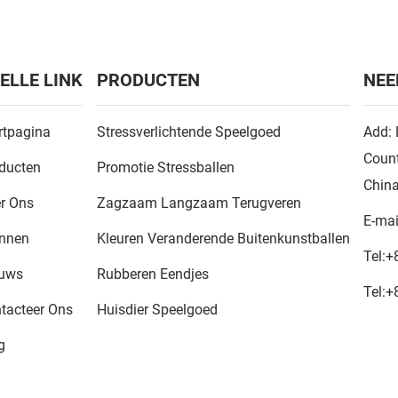
ELLE LINK
PRODUCTEN
NEE
rtpagina
Stressverlichtende Speelgoed
Add: 
Count
ducten
Promotie Stressballen
Chin
r Ons
Zagzaam Langzaam Terugveren
E-mai
nnen
Kleuren Veranderende Buitenkunstballen
Tel:
+
euws
Rubberen Eendjes
Tel:
+
tacteer Ons
Huisdier Speelgoed
g