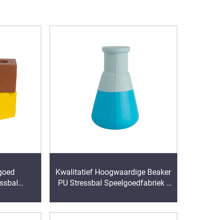
lgoed
Kwalitatief Hoogwaardige Beaker
ssbal
PU Stressbal Speelgoedfabriek -
uim PU
Gepropageerd Geschenk Top
 5-7 jaar
Promotieproduct