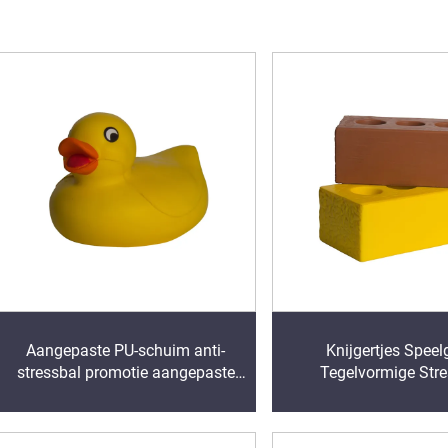
Aangepaste PU-schuim anti-
Knijgertjes Spee
stressbal promotie aangepaste
Tegelvormige Stre
eendvormige PU-ballen anti-
Ontspanningssch
schuim stressballen met logo
Angstverlichting voor