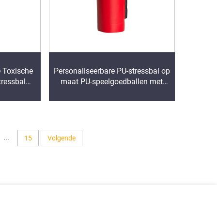
e Toxische
Personaliseerbare PU-stressbal op
tressbal
maat PU-speelgoedballen met
ichter Met
logo Brandblusservormige
toy
stressverlichter
...
15
Volgende