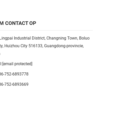
M CONTACT OP
Lingpai Industrial District, Changning Town, Boluo
y, Huizhou City 516133, Guangdong-provincie,
a
l:
[email protected]
86-752-6893778
86-752-6893669