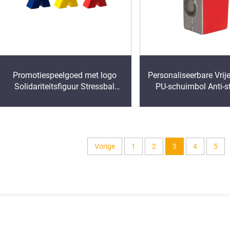
Promotiespeelgoed met logo
Personaliseerbare Vrij
Solidariteitsfiguur Stressbal
PU-schuimbol Anti-s
Promotie Pu-schuimbol Stressbal
Benzinepomp Stressverl
Logo Kindknijp
Vorige
1
2
3
4
5