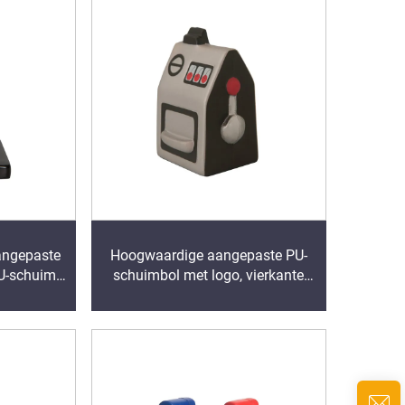
angepaste
Hoogwaardige aangepaste PU-
PU-schuim
schuimbol met logo, vierkante
nvormige
speelgoedmachine voor
eelgoed
stressverlichting