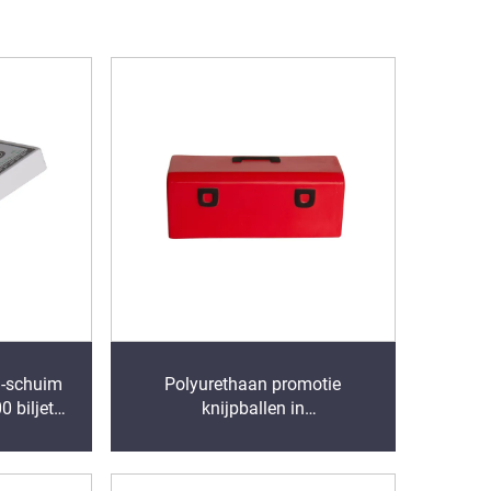
u-schuim
Polyurethaan promotie
0 biljet
knijpballen in
chuim
gereedschapskistvorm
et logo
Stressverlichter