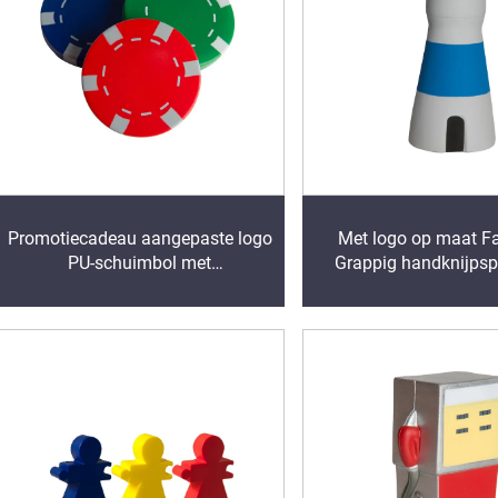
Promotiecadeau aangepaste logo
Met logo op maat Fa
PU-schuimbol met
Grappig handknijps
casinochipvorm, zachte PU-
Lichttorenvormige PU-
schuimbol met casinochipvorm
met logo Kinders
tegen stress
stressspeelgo