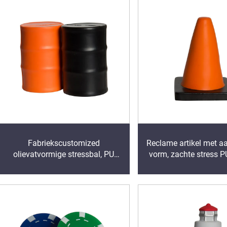
Fabriekscustomized
Reclame artikel met a
olievatvormige stressbal, PU
vorm, zachte stress 
stressverlichter, stressbal,
speelgoed, bouwkraa
knijpgoed
knijp anti-stress sp