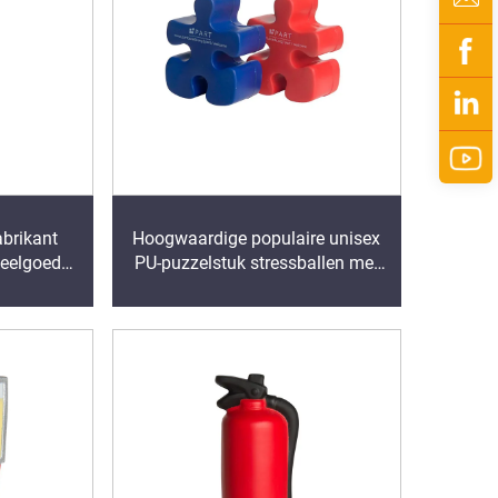
brikant
Hoogwaardige populaire unisex
peelgoed
PU-puzzelstuk stressballen met
stressbal
aangepast logo
queeze
reclamemarketing bedrukt
ed