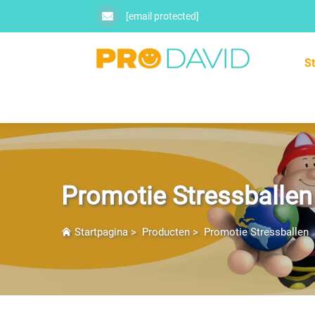
[email protected]
S
Promotie Stressballen
Startpagina
>
Producten
>
Promotie Stressballen