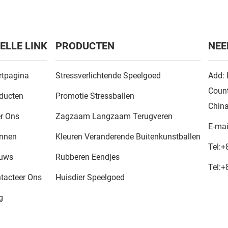
ELLE LINK
PRODUCTEN
NEE
rtpagina
Stressverlichtende Speelgoed
Add: 
Count
ducten
Promotie Stressballen
Chin
r Ons
Zagzaam Langzaam Terugveren
E-mai
nnen
Kleuren Veranderende Buitenkunstballen
Tel:
+
euws
Rubberen Eendjes
Tel:
+
tacteer Ons
Huisdier Speelgoed
g