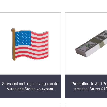
Stressbal met logo in vlag van de
Promotionele Anti P
Verenigde Staten vouwbaar
stressbal Stress $10
ontwerp Squeeze Anti-stressbal
stapelvorm Pu-s
PU-schuim ontspanningsbal
ontspanningsbal m
speelgoed Stressbal