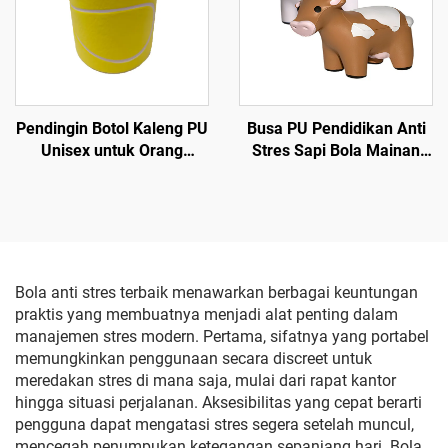
Squishy
Pendingin Botol Kaleng PU
Busa PU Pendidikan Anti
Unisex untuk Orang
Stres Sapi Bola Mainan
Dewasa Anak-Anak untuk
Anak-anak
Olahraga Tenis di Musim
Semi Panas Dingin Gugur
untuk Pameran Dagang
Promosi
Bola anti stres terbaik menawarkan berbagai keuntungan
praktis yang membuatnya menjadi alat penting dalam
manajemen stres modern. Pertama, sifatnya yang portabel
memungkinkan penggunaan secara discreet untuk
meredakan stres di mana saja, mulai dari rapat kantor
hingga situasi perjalanan. Aksesibilitas yang cepat berarti
pengguna dapat mengatasi stres segera setelah muncul,
mencegah penumpukan ketegangan sepanjang hari. Bola