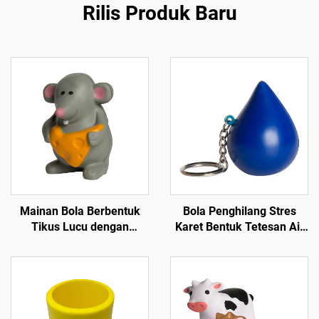
Rilis Produk Baru
Mainan Bola Berbentuk
Bola Penghilang Stres
Tikus Lucu dengan
Karet Bentuk Tetesan Air
Cetakan Logo Custom
dengan Gantungan Kunci
Bahan PU Foam untuk
Model Kustom
Mainan Squishy Bentuk
Hewan yang Perlahan
Naik untuk Mainan