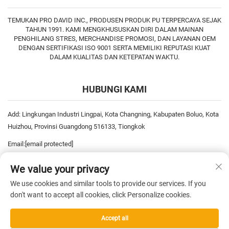
TEMUKAN PRO DAVID INC., PRODUSEN PRODUK PU TERPERCAYA SEJAK
TAHUN 1991. KAMI MENGKHUSUSKAN DIRI DALAM MAINAN
PENGHILANG STRES, MERCHANDISE PROMOSI, DAN LAYANAN OEM
DENGAN SERTIFIKASI ISO 9001 SERTA MEMILIKI REPUTASI KUAT
DALAM KUALITAS DAN KETEPATAN WAKTU.
HUBUNGI KAMI
Add: Lingkungan Industri Lingpai, Kota Changning, Kabupaten Boluo, Kota
Huizhou, Provinsi Guangdong 516133, Tiongkok
Email:
[email protected]
Telp:
+86-752-6893778
We value your privacy
Telp:
+86-752-6893669
We use cookies and similar tools to provide our services. If you
don't want to accept all cookies, click Personalize cookies.
Hak Cipta © 2025 China Pro David Inc. Seluruh Hak Dilindungi Undang-
Accept all
undang. —
Kebijakan Privasi