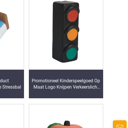
oduct
Promotioneel Kinderspeelgoed Op
 Stressbal
Maat Logo Knijpen Verkeerslicht
PU Stressbal Anti-Stressbal PU
Schuimbal