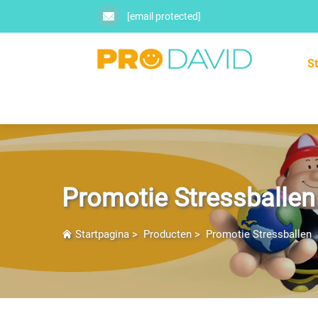
[email protected]
S
Promotie Stressballen
Startpagina
>
Producten
>
Promotie Stressballen