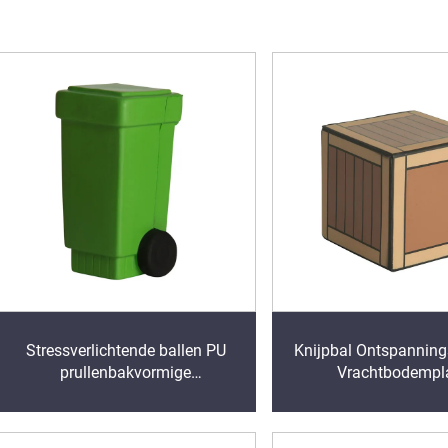
Stressverlichtende ballen PU
Knijpbal Ontspanning
prullenbakvormige
Vrachtbodempl
promotiestressspeelbal
Vormgeheugenschui
Stressbal