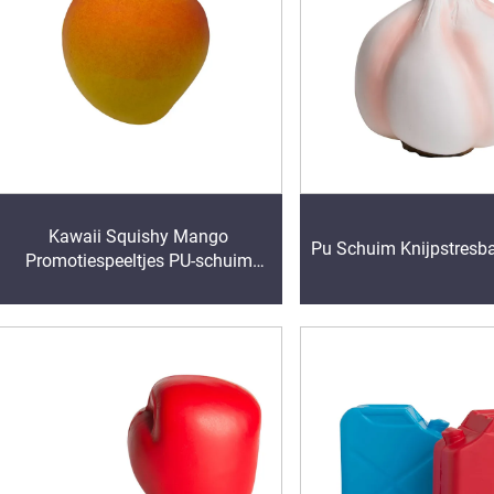
Kawaii Squishy Mango
Pu Schuim Knijpstresba
Promotiespeeltjes PU-schuim
Anti-stressballen Cadeaugifts