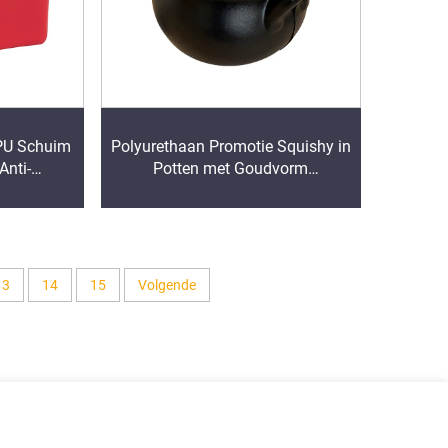
PU Schuim
Polyurethaan Promotie Squishy in
Anti-
Potten met Goudvorm
Geheugenschuim Anti-Stressbal
13
14
15
Volgende