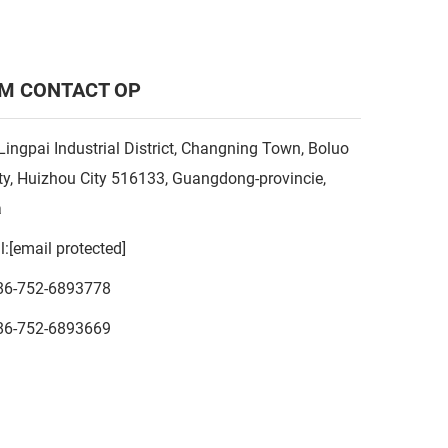
M CONTACT OP
Lingpai Industrial District, Changning Town, Boluo
y, Huizhou City 516133, Guangdong-provincie,
a
l:
[email protected]
86-752-6893778
86-752-6893669