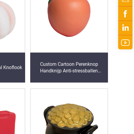
Custom Cartoon Perenknop
l Knoflook
Handknijp Anti-stressballen
Speeltjes