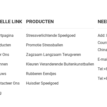
ELLE LINK
PRODUCTEN
NEE
rtpagina
Stressverlichtende Speelgoed
Add: 
Count
ducten
Promotie Stressballen
Chin
r Ons
Zagzaam Langzaam Terugveren
E-mai
nnen
Kleuren Veranderende Buitenkunstballen
Tel:
+
euws
Rubberen Eendjes
Tel:
+
tacteer Ons
Huisdier Speelgoed
g