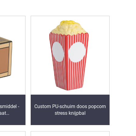
smiddel -
Custom PU-schuim doos popcorn
aat
stress knijpbal
m Anti-