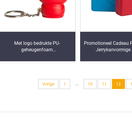
Met logo bedrukte PU-
Promotioneel Cadeau 
geheugenfoam
Jerrykanvormige 
Bokshandschoenvormige
Stressballen
sleutelhanger Antistresstoys bal
...
Vorige
1
10
11
12