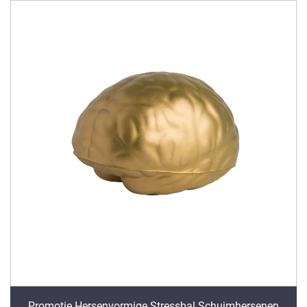
Promotie Hersenvormige Stressbal Schuimhersenen