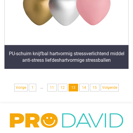
PU-schuim knijfbal hartvormig stressverlichtend middel
anti-stress liefdeshartvormige stressballen
...
Vorige
1
11
12
13
14
15
Volgende