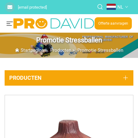
NL
[email protected]
Offerte aanvragen
Promotie Stressballen
Startpagina
>
Producten
>
Promotie Stressballen
PRODUCTEN