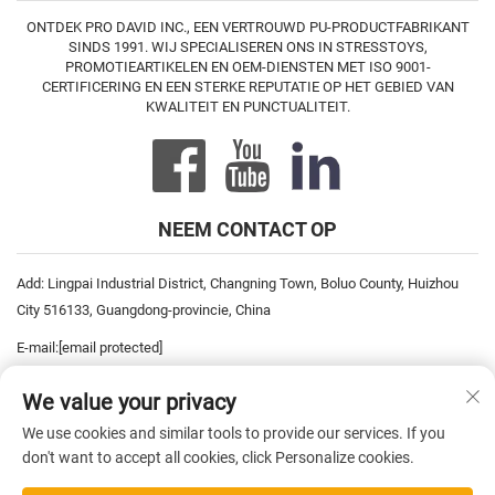
ONTDEK PRO DAVID INC., EEN VERTROUWD PU-PRODUCTFABRIKANT
SINDS 1991. WIJ SPECIALISEREN ONS IN STRESSTOYS,
PROMOTIEARTIKELEN EN OEM-DIENSTEN MET ISO 9001-
CERTIFICERING EN EEN STERKE REPUTATIE OP HET GEBIED VAN
KWALITEIT EN PUNCTUALITEIT.
NEEM CONTACT OP
Add: Lingpai Industrial District, Changning Town, Boluo County, Huizhou
City 516133, Guangdong-provincie, China
E-mail:
[email protected]
Tel:
+86-752-6893778
We value your privacy
Tel:
+86-752-6893669
We use cookies and similar tools to provide our services. If you
don't want to accept all cookies, click Personalize cookies.